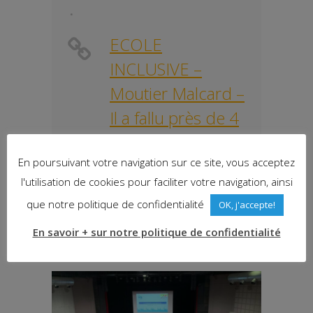
ECOLE
INCLUSIVE –
Moutier Malcard –
Il a fallu près de 4
années pour
En poursuivant votre navigation sur ce site, vous acceptez
élaborer et voir
l'utilisation de cookies pour faciliter votre navigation, ainsi
aboutir ce projet
que notre politique de confidentialité
OK, j'accepte!
innovant
En savoir + sur notre politique de confidentialité