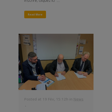
inscrire, cliquez ici ...
Read More
Posted at 19 Fév, 15:12h
in
News