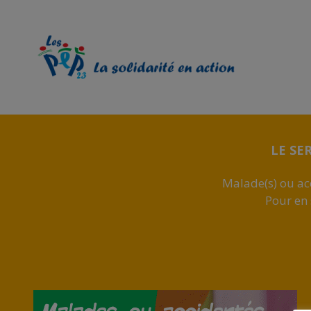
LE SE
Malade(s) ou acc
Pour en 