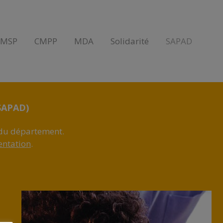
AMSP
CMPP
MDA
Solidarité
SAPAD
SAPAD)
s du département.
entation
.