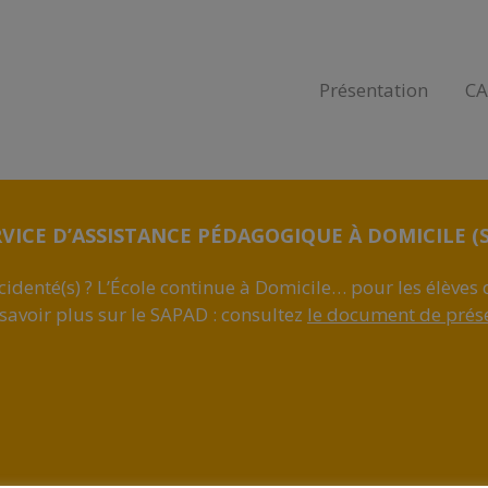
Présentation
C
RVICE D’ASSISTANCE PÉDAGOGIQUE À DOMICILE (
identé(s) ? L’École continue à Domicile… pour les élève
savoir plus sur le SAPAD : consultez
le document de prés