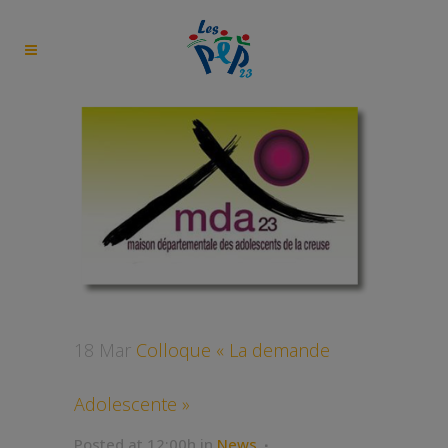
18 Mar
Colloque « La demande
Adolescente »
Posted at 12:00h
in
News