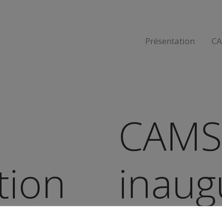
Présentation
C
CAMS
tion
inaug