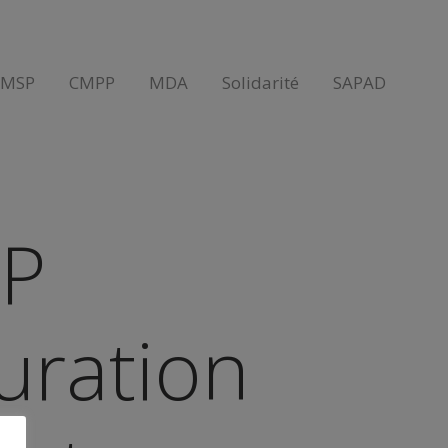
AMSP
CMPP
MDA
Solidarité
SAPAD
P
uration