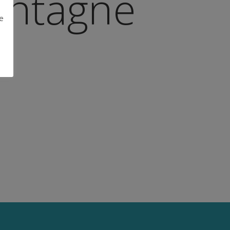
ontagne
re