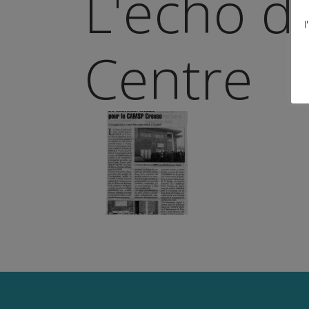
L'écho d
l
Centre