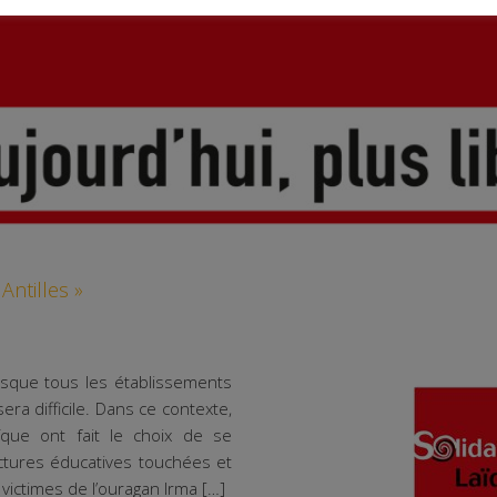
Antilles »
resque tous les établissements
sera difficile. Dans ce contexte,
ïque ont fait le choix de se
ctures éducatives touchées et
 victimes de l’ouragan Irma […]